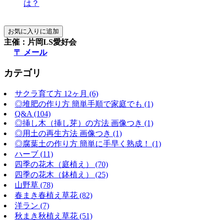
は？
主催：片岡LS愛好会
〒 メール
カテゴリ
サクラ育て方 12ヶ月 (6)
◎堆肥の作り方 簡単手順で家庭でも (1)
Q&A (104)
◎挿し木（挿し芽）の方法 画像つき (1)
◎用土の再生方法 画像つき (1)
◎腐葉土の作り方 簡単に手早く熟成！ (1)
ハーブ (11)
四季の花木（庭植え） (70)
四季の花木（鉢植え） (25)
山野草 (78)
春まき春植え草花 (82)
洋ラン (7)
秋まき秋植え草花 (51)