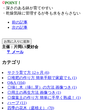
POINT！
・深さのある鉢が育てやすい
・乾燥気味に管理するが冬も水をきらさない
前の記事
次の記事
主催：片岡LS愛好会
〒 メール
カテゴリ
サクラ育て方 12ヶ月 (6)
◎堆肥の作り方 簡単手順で家庭でも (1)
Q&A (104)
◎挿し木（挿し芽）の方法 画像つき (1)
◎用土の再生方法 画像つき (1)
◎腐葉土の作り方 簡単に手早く熟成！ (1)
ハーブ (11)
四季の花木（庭植え） (70)