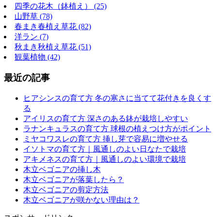
四季の花木（鉢植え） (25)
山野草 (78)
春まき春植え草花 (82)
洋ラン (7)
秋まき秋植え草花 (51)
観葉植物 (42)
最近の記事
ヒアシンスの育て方 冬の寒さに当てて花付きを良くす
る
アイリスの育て方 深さのある鉢が栽培しやすい
ラナンキュラスの育て方 球根の植えつけ方がポイント
ミヤコワスレの育て方 挿し芽で容易に増やせる
イソトマの育て方｜風通しのよい日なたで栽培
アキメネスの育て方｜風通しのよい環境で栽培
木立ベゴニアの挿し木
木立ベゴニアが落葉したら？
木立ベゴニアの剪定方法
木立ベゴニアが咲かない理由は？