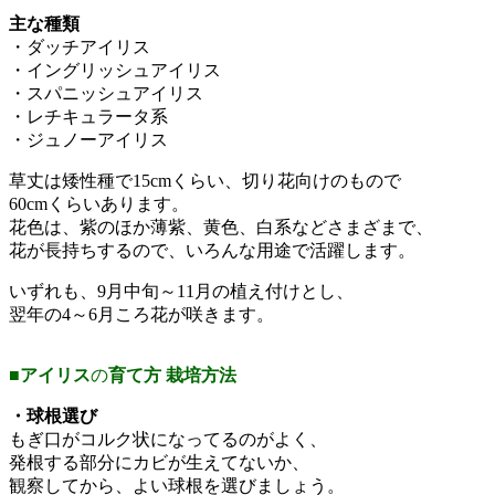
主な種類
・ダッチアイリス
・イングリッシュアイリス
・スパニッシュアイリス
・レチキュラータ系
・ジュノーアイリス
草丈は矮性種で15cmくらい、切り花向けのもので
60cmくらいあります。
花色は、紫のほか薄紫、黄色、白系などさまざまで、
花が長持ちするので、いろんな用途で活躍します。
いずれも、9月中旬～11月の植え付けとし、
翌年の4～6月ころ花が咲きます。
■
アイリス
の
育て方
栽培方法
・球根選び
もぎ口がコルク状になってるのがよく、
発根する部分にカビが生えてないか、
観察してから、よい球根を選びましょう。