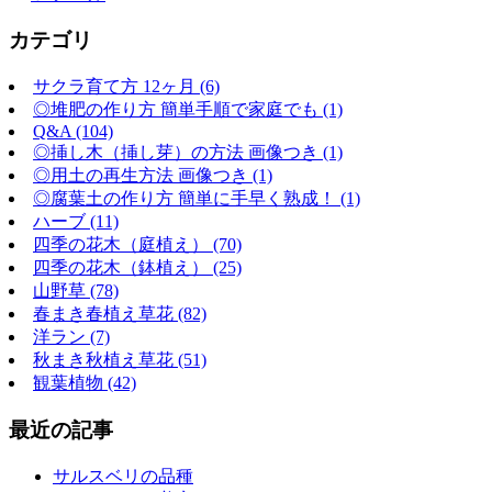
カテゴリ
サクラ育て方 12ヶ月 (6)
◎堆肥の作り方 簡単手順で家庭でも (1)
Q&A (104)
◎挿し木（挿し芽）の方法 画像つき (1)
◎用土の再生方法 画像つき (1)
◎腐葉土の作り方 簡単に手早く熟成！ (1)
ハーブ (11)
四季の花木（庭植え） (70)
四季の花木（鉢植え） (25)
山野草 (78)
春まき春植え草花 (82)
洋ラン (7)
秋まき秋植え草花 (51)
観葉植物 (42)
最近の記事
サルスベリの品種