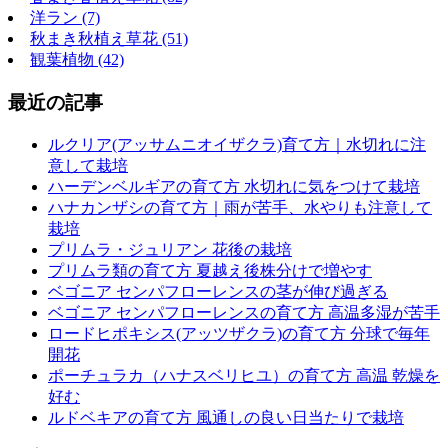
洋ラン (7)
秋まき秋植え草花 (51)
観葉植物 (42)
最近の記事
ルクリア(アッサムニオイザクラ)育て方｜水切れに注
意して栽培
ハーデンベルギアの育て方 水切れに気をつけて栽培
ハナカンザシの育て方｜雨が苦手、水やりも注意して
栽培
プリムラ・ジュリアン 花後の栽培
プリムラ類の育て方 夏越え後株分けで増やす
ベゴニア センパフローレンスの茎が伸び過ぎる
ベゴニア センパフローレンスの育て方 高温多湿が苦手
ロードヒポキシス(アッツザクラ)の育て方 分球で毎年
開花
ポーチュラカ（ハナスベリヒユ）の育て方 高温 乾燥を
好む
ルドベキアの育て方 風通しの良い日当たりで栽培