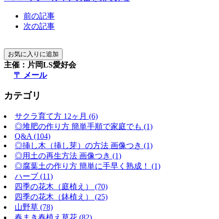
前の記事
次の記事
主催：片岡LS愛好会
〒 メール
カテゴリ
サクラ育て方 12ヶ月 (6)
◎堆肥の作り方 簡単手順で家庭でも (1)
Q&A (104)
◎挿し木（挿し芽）の方法 画像つき (1)
◎用土の再生方法 画像つき (1)
◎腐葉土の作り方 簡単に手早く熟成！ (1)
ハーブ (11)
四季の花木（庭植え） (70)
四季の花木（鉢植え） (25)
山野草 (78)
春まき春植え草花 (82)