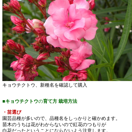
キョウチクトウ、新種名を確認して購入
■
キョウチクトウ
の
育て方
栽培方法
・苗選び
園芸品種が多いので、品種名をしっかりと確かめます。
苗木のうちは花がわからないので紅花のつもりが
白花だったということにならないよう注意します。