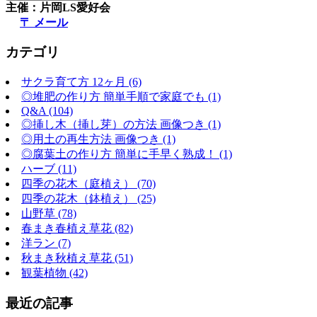
主催：片岡LS愛好会
〒 メール
カテゴリ
サクラ育て方 12ヶ月 (6)
◎堆肥の作り方 簡単手順で家庭でも (1)
Q&A (104)
◎挿し木（挿し芽）の方法 画像つき (1)
◎用土の再生方法 画像つき (1)
◎腐葉土の作り方 簡単に手早く熟成！ (1)
ハーブ (11)
四季の花木（庭植え） (70)
四季の花木（鉢植え） (25)
山野草 (78)
春まき春植え草花 (82)
洋ラン (7)
秋まき秋植え草花 (51)
観葉植物 (42)
最近の記事