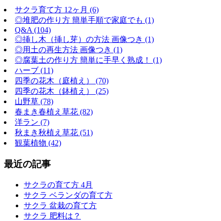
サクラ育て方 12ヶ月 (6)
◎堆肥の作り方 簡単手順で家庭でも (1)
Q&A (104)
◎挿し木（挿し芽）の方法 画像つき (1)
◎用土の再生方法 画像つき (1)
◎腐葉土の作り方 簡単に手早く熟成！ (1)
ハーブ (11)
四季の花木（庭植え） (70)
四季の花木（鉢植え） (25)
山野草 (78)
春まき春植え草花 (82)
洋ラン (7)
秋まき秋植え草花 (51)
観葉植物 (42)
最近の記事
サクラの育て方 4月
サクラ ベランダの育て方
サクラ 盆栽の育て方
サクラ 肥料は？